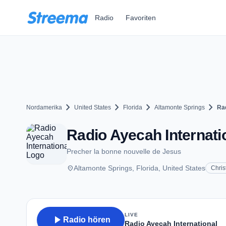
Zum Hauptinhalt springen
Radio
Favoriten
chevron_right
chevron_right
chevron_right
chevron_right
Nordamerika
United States
Florida
Altamonte Springs
Rad
Radio Ayecah Internati
Precher la bonne nouvelle de Jesus
place
Altamonte Springs, Florida, United States
Chris
LIVE
play_arrow
Radio hören
Radio Ayecah International