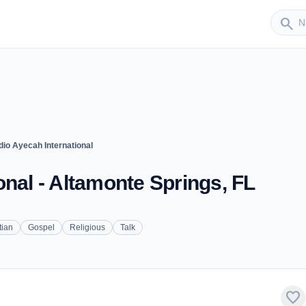
Sender
search
io Ayecah International
onal - Altamonte Springs, FL
tian
Gospel
Religious
Talk
favorite