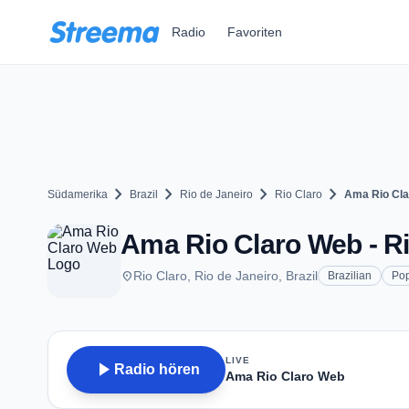
Zum Hauptinhalt springen
Radio
Favoriten
chevron_right
chevron_right
chevron_right
chevron_right
Südamerika
Brazil
Rio de Janeiro
Rio Claro
Ama Rio Cl
Ama Rio Claro Web - Ri
place
Rio Claro, Rio de Janeiro, Brazil
Brazilian
Po
LIVE
play_arrow
Radio hören
Ama Rio Claro Web