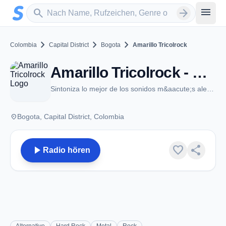
Zum Hauptinhalt springen
Sender suchen
menu
search
arrow_forward
chevron_right
chevron_right
chevron_right
Colombia
Capital District
Bogota
Amarillo Tricolrock
Amarillo Tricolrock - Bogota
Sintoniza lo mejor de los sonidos m&aacute;s alegres y mestizos del rock y la fusi&oacute;n en Colombia
place
Bogota, Capital District, Colombia
play_arrow
favorite
share
Radio hören