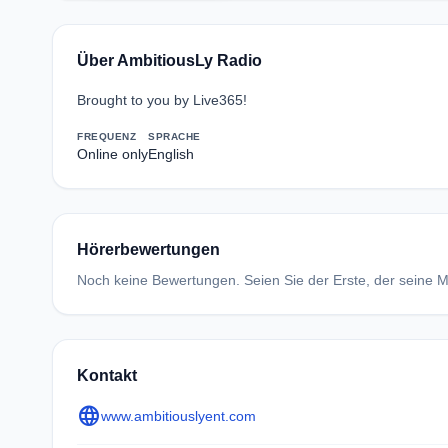
Über AmbitiousLy Radio
Brought to you by Live365!
FREQUENZ
SPRACHE
Online only
English
Hörerbewertungen
Noch keine Bewertungen. Seien Sie der Erste, der seine Me
Kontakt
language
www.ambitiouslyent.com