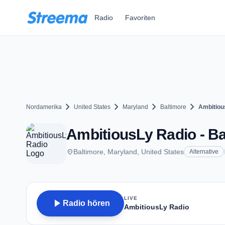
Zum Hauptinhalt springen
Radio
Favoriten
chevron_right
chevron_right
chevron_right
chevron_right
Nordamerika
United States
Maryland
Baltimore
Ambitiou
AmbitiousLy Radio - B
place
Baltimore, Maryland, United States
Alternative
LIVE
play_arrow
Radio hören
AmbitiousLy Radio