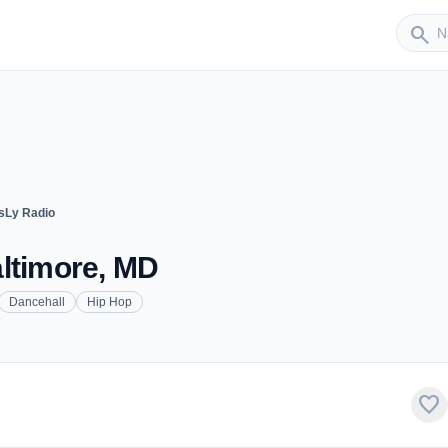
Sender
search
sLy Radio
altimore, MD
Dancehall
Hip Hop
favorite