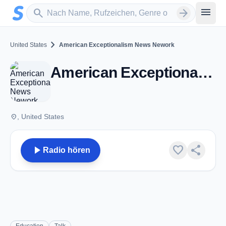
Zum Hauptinhalt springen
Sender suchen
menu
search
arrow_forward
chevron_right
United States
American Exceptionalism News Nework
American Exceptionalism News Nework
place
, United States
play_arrow
favorite
share
Radio hören