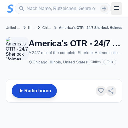
Zum Hauptinhalt springen
Sender suchen
menu
search
arrow_forward
chevron_right
chevron_right
chevron_right
United States
Illinois
Chicago
America's OTR - 24/7 Sherlock Holmes
America's OTR - 24/7 Sherlock Holmes - Chicago, IL
A 24/7 mix of the complete Sherlock Holmes collection!
place
Chicago, Illinois, United States
Oldies
Talk
play_arrow
favorite
share
Radio hören