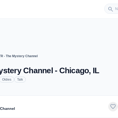
Sender
search
R - The Mystery Channel
stery Channel - Chicago, IL
Oldies
Talk
favorite
 Channel