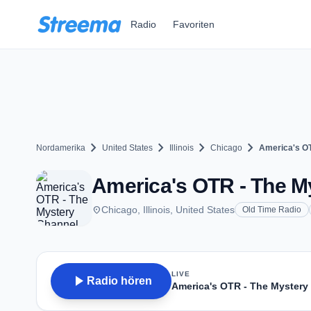
Zum Hauptinhalt springen
Radio
Favoriten
chevron_right
chevron_right
chevron_right
chevron_right
Nordamerika
United States
Illinois
Chicago
America's OT
America's OTR - The My
place
Chicago, Illinois, United States
Old Time Radio
LIVE
play_arrow
Radio hören
America's OTR - The Mystery