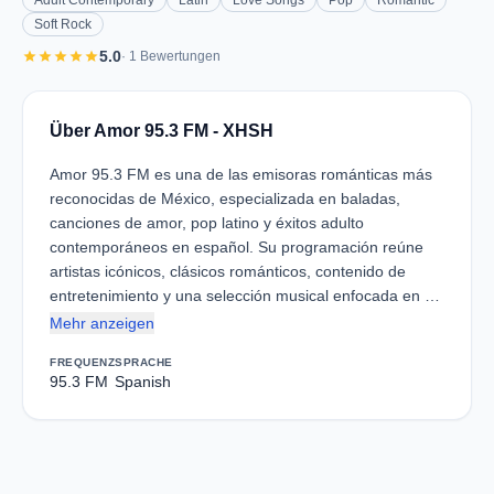
Adult Contemporary
Latin
Love Songs
Pop
Romantic
Soft Rock
star
star
star
star
star
5.0
· 1 Bewertungen
Über Amor 95.3 FM - XHSH
Amor 95.3 FM es una de las emisoras románticas más
reconocidas de México, especializada en baladas,
canciones de amor, pop latino y éxitos adulto
contemporáneos en español. Su programación reúne
artistas icónicos, clásicos románticos, contenido de
entretenimiento y una selección musical enfocada en …
Mehr anzeigen
FREQUENZ
SPRACHE
95.3 FM
Spanish