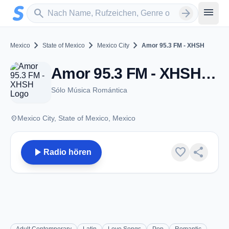
Zum Hauptinhalt springen
Sender suchen
menu
search
arrow_forward
chevron_right
chevron_right
chevron_right
Mexico
State of Mexico
Mexico City
Amor 95.3 FM - XHSH
Amor 95.3 FM - XHSH - FM 95.3 - Mexico City
Sólo Música Romántica
place
Mexico City, State of Mexico, Mexico
play_arrow
favorite
share
Radio hören