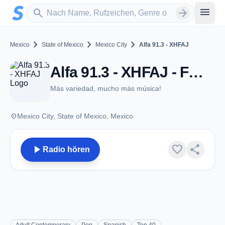
Zum Hauptinhalt springen
Sender suchen
menu
search
arrow_forward
chevron_right
chevron_right
chevron_right
Mexico
State of Mexico
Mexico City
Alfa 91.3 - XHFAJ
Alfa 91.3 - XHFAJ - FM 91.3 - Mexico City
Más variedad, mucho más música!
place
Mexico City, State of Mexico, Mexico
play_arrow
favorite
share
Radio hören