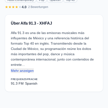
Adult Contemporary
Pop
Spanish
Top 40
star
star
star
star
star
4.0
· 2 Bewertungen
Über Alfa 91.3 - XHFAJ
Alfa 91.3 es una de las emisoras musicales más
influyentes de México y una referencia histórica del
formato Top 40 en inglés. Transmitiendo desde la
Ciudad de México, su programación reúne los éxitos
más importantes del pop, dance y música
contemporánea internacional, junto con contenidos de
entrete…
Mehr anzeigen
FREQUENZ
SPRACHE
91.3 FM
Spanish