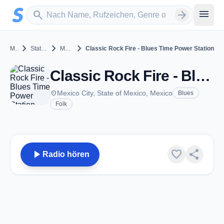
Zum Hauptinhalt springen
Sender suchen
menu
search
arrow_forward
chevron_right
chevron_right
chevron_right
Mexico
State of Mexico
Mexico City
Classic Rock Fire - Blues Time Power Station
Classic Rock Fire - Blues Time Power Station - Mexico City
place
Mexico City, State of Mexico, Mexico
Blues
Folk
play_arrow
favorite
share
Radio hören