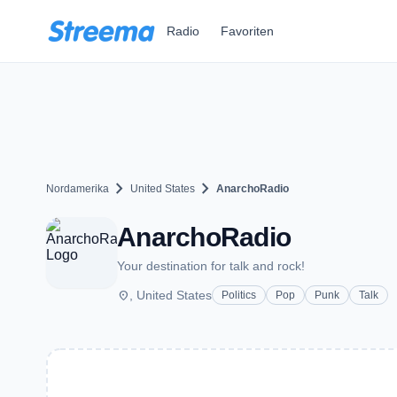
Zum Hauptinhalt springen
Radio
Favoriten
chevron_right
chevron_right
Nordamerika
United States
AnarchoRadio
AnarchoRadio
Your destination for talk and rock!
place
, United States
Politics
Pop
Punk
Talk