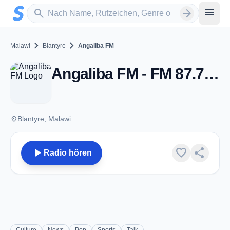
Zum Hauptinhalt springen
Sender suchen
menu
search
arrow_forward
chevron_right
chevron_right
Malawi
Blantyre
Angaliba FM
Angaliba FM - FM 87.7 - Blantyre
place
Blantyre, Malawi
play_arrow
favorite
share
Radio hören