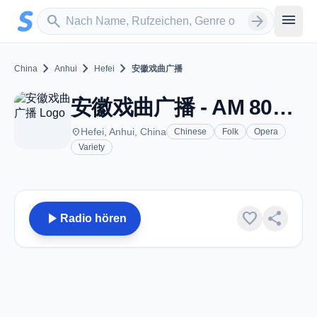
Zum Hauptinhalt springen
Sender suchen
menu
search
arrow_forward
chevron_right
chevron_right
chevron_right
China
Anhui
Hefei
安徽戏曲广播
安徽戏曲广播 - AM 801 - Hefei
place
Hefei, Anhui, China
Chinese
Folk
Opera
Variety
play_arrow
favorite
share
Radio hören