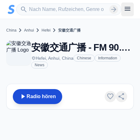
Zum Hauptinhalt springen
Sender suchen
menu
search
arrow_forward
chevron_right
chevron_right
chevron_right
China
Anhui
Hefei
安徽交通广播
安徽交通广播 - FM 90.8 - Hefei
place
Hefei, Anhui, China
Chinese
Information
News
play_arrow
favorite
share
Radio hören