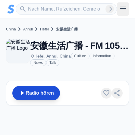
Zum Hauptinhalt springen
Sender suchen
menu
search
arrow_forward
chevron_right
chevron_right
chevron_right
China
Anhui
Hefei
安徽生活广播
安徽生活广播 - FM 105.5 - Hefei
place
Hefei, Anhui, China
Culture
Information
News
Talk
play_arrow
favorite
share
Radio hören