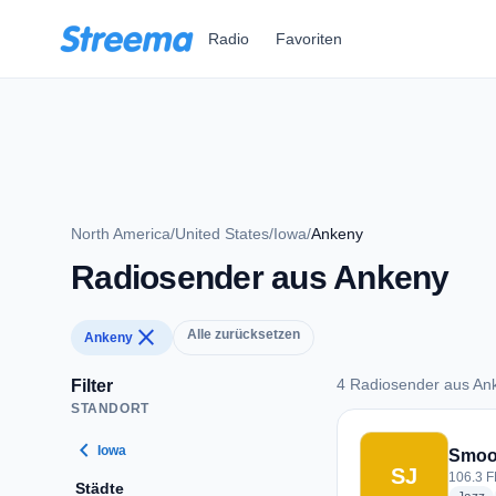
Zum Hauptinhalt springen
Radio
Favoriten
North America
/
United States
/
Iowa
/
Ankeny
Radiosender aus Ankeny
close
Alle zurücksetzen
Ankeny
4 Radiosender aus An
Filter
STANDORT
4 Radiosender aus 
chevron_left
Iowa
Smoo
SJ
106.3 F
Städte