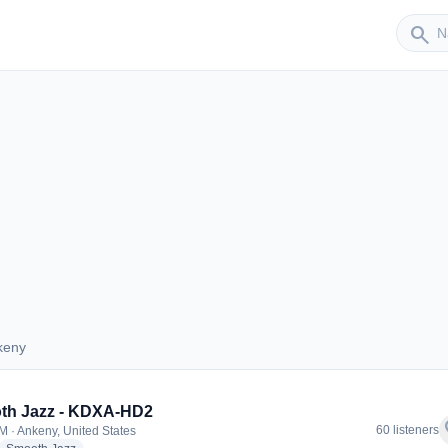
Sender
search
keny
Ankeny
th Jazz - KDXA-HD2
f
60 listeners
M · Ankeny, United States