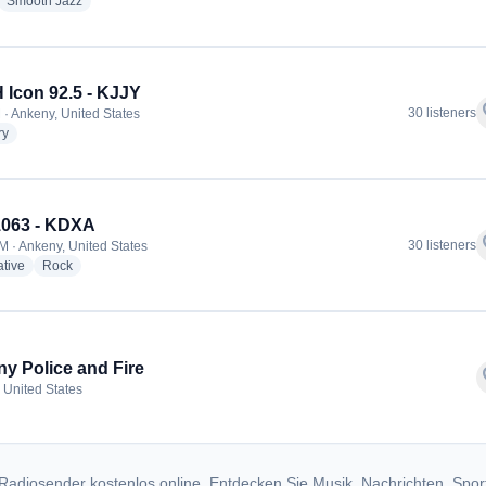
dio stations
radio stations
Smooth Jazz
Icon 92.5 - KJJY
f
30 listeners
 · Ankeny, United States
radio stations
ry
1063 - KDXA
f
30 listeners
M · Ankeny, United States
radio stations
radio stations
ative
Rock
y Police and Fire
f
 United States
Radiosender kostenlos online. Entdecken Sie Musik, Nachrichten, Spor