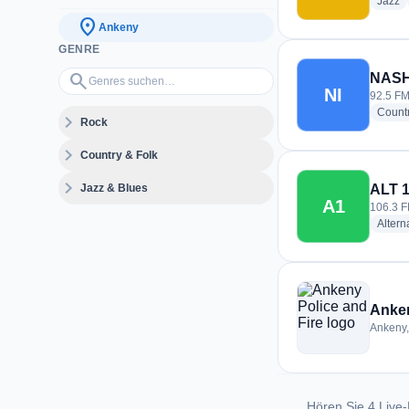
ra
Jazz
location_on
Ankeny
GENRE
Genres suchen…
search
NASH 
NI
92.5 FM
Count
expand_more
Rock
expand_more
Country & Folk
expand_more
Jazz & Blues
ALT 
A1
106.3 F
Altern
Anken
Ankeny,
Hören Sie 4 Live-