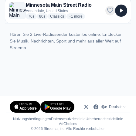
Minnesota Main Street Radio
favorite
play_arrow
Annandale, United States
radio stations
radio stations
radio stations
more genres for Minnesota Main Stree
70s
80s
Classics
+1
more
Hören Sie 2 Live-Radiosender kostenlos online. Entdecken
Sie Musik, Nachrichten, Sport und mehr aus aller Welt auf
Streema.
LADEN IM
JETZT BEI
Deutsch
App Store
Google Play
Nutzungsbedingungen
Datenschutzrichtlinie
Urheberrechtsrichtlinie
(öffnet in neuem Tab)
AdChoices
© 2026 Streema, Inc. Alle Rechte vorbehalten