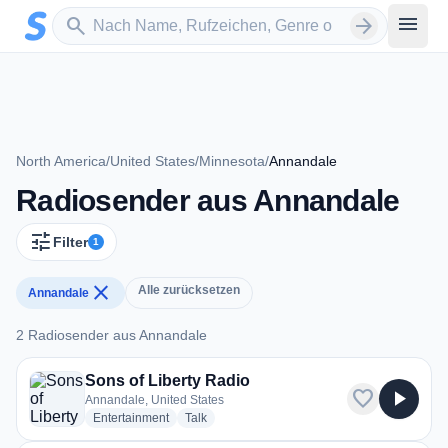
Zum Hauptinhalt springen
Sender suchen
menu
search
arrow_forward
North America
/
United States
/
Minnesota
/
Annandale
Radiosender aus Annandale
tune
Filter
1
close
Alle zurücksetzen
Annandale
2 Radiosender aus Annandale
2 Radiosender aus Annandale
Sons of Liberty Radio
favorite
play_arrow
Annandale, United States
radio stations
radio stations
Entertainment
Talk