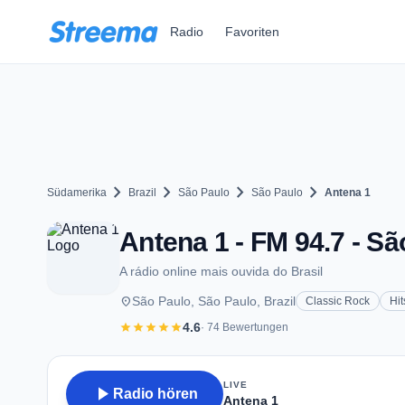
Zum Hauptinhalt springen
Radio
Favoriten
chevron_right
chevron_right
chevron_right
chevron_right
Südamerika
Brazil
São Paulo
São Paulo
Antena 1
Antena 1 - FM 94.7 - Sã
A rádio online mais ouvida do Brasil
place
São Paulo, São Paulo, Brazil
Classic Rock
Hit
star
star
star
star
star
4.6
· 74 Bewertungen
LIVE
play_arrow
Radio hören
Antena 1