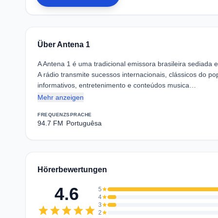
Über Antena 1
A Antena 1 é uma tradicional emissora brasileira sediad
A rádio transmite sucessos internacionais, clássicos do po
informativos, entretenimento e conteúdos musica…
Mehr anzeigen
FREQUENZ
SPRACHE
94.7 FM
Portuguêsa
Hörerbewertungen
4.6
5
star
4
star
3
star
star
star
star
star
star
2
star