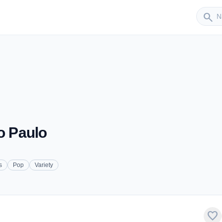
Sender
search
o Paulo
s
Pop
Variety
favorite