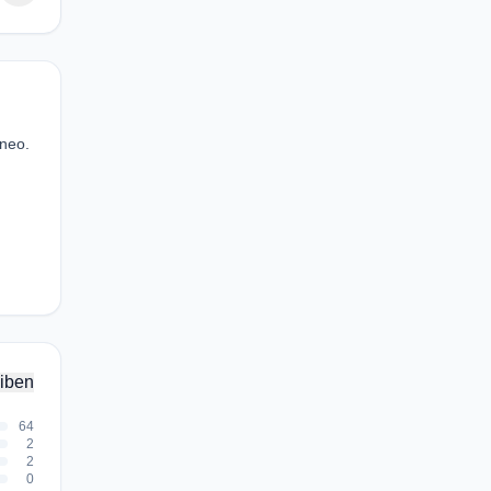
âneo.
iben
64
2
2
0