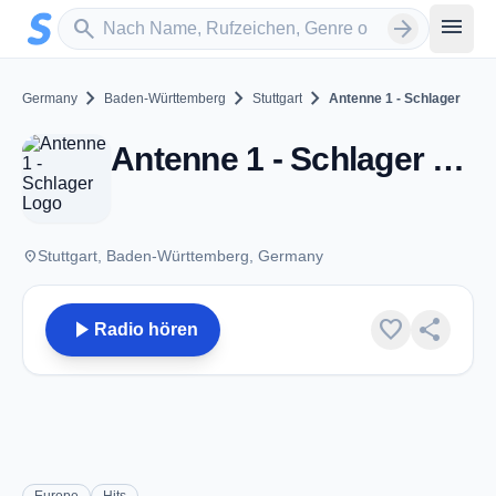
Zum Hauptinhalt springen
Sender suchen
menu
search
arrow_forward
chevron_right
chevron_right
chevron_right
Germany
Baden-Württemberg
Stuttgart
Antenne 1 - Schlager
Antenne 1 - Schlager - Stuttgart
place
Stuttgart, Baden-Württemberg, Germany
play_arrow
favorite
share
Radio hören