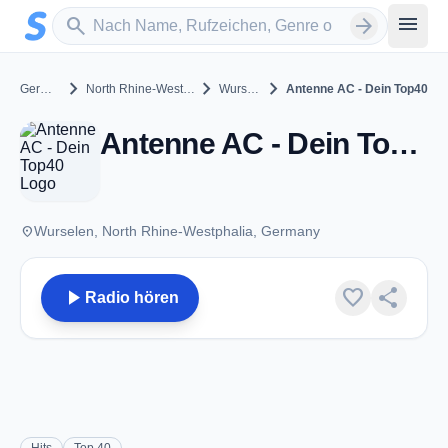
Zum Hauptinhalt springen
Sender suchen
menu
search
arrow_forward
chevron_right
chevron_right
chevron_right
Germany
North Rhine-Westphalia
Wurselen
Antenne AC - Dein Top40
Antenne AC - Dein Top40 - Wurselen
place
Wurselen, North Rhine-Westphalia, Germany
play_arrow
favorite
share
Radio hören