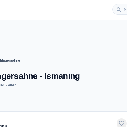
Sender
search
chlagersahne
agersahne - Ismaning
er Zeiten
favorite
ahne