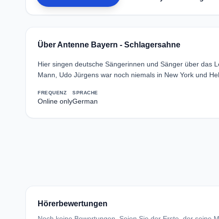
Über Antenne Bayern - Schlagersahne
Hier singen deutsche Sängerinnen und Sänger über das Leb
Mann, Udo Jürgens war noch niemals in New York und Hele
FREQUENZ
SPRACHE
Online only
German
Hörerbewertungen
Noch keine Bewertungen. Seien Sie der Erste, der seine Me