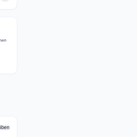
inen
iben