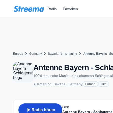
Zum Hauptinhalt springen
Radio
Favoriten
chevron_right
chevron_right
chevron_right
chevron_right
Europa
Germany
Bavaria
Ismaning
Antenne Bayern - S
Antenne Bayern - Schl
100% deutsche Musik - die schönsten Schlager all
place
Ismaning, Bavaria, Germany
Europe
Hits
LIVE
play_arrow
Radio hören
Antenne Bayern - Schlagers