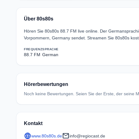
Über 80s80s
Hören Sie 80s80s 88.7 FM live online. Der Germansprach
Vorpommern, Germany sendet. Streamen Sie 80s80s koste
FREQUENZ
SPRACHE
88.7 FM
German
Hörerbewertungen
Noch keine Bewertungen. Seien Sie der Erste, der seine Me
Kontakt
language
mail
www.80s80s.de
info@regiocast.de