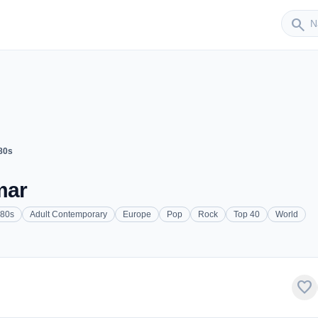
Sender
search
80s
mar
80s
Adult Contemporary
Europe
Pop
Rock
Top 40
World
favorite