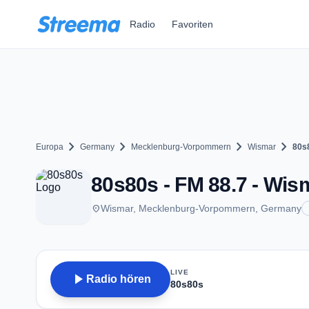
Zum Hauptinhalt springen
Radio
Favoriten
chevron_right
chevron_right
chevron_right
chevron_right
Europa
Germany
Mecklenburg-Vorpommern
Wismar
80s
80s80s - FM 88.7 - Wis
place
Wismar, Mecklenburg-Vorpommern, Germany
LIVE
play_arrow
Radio hören
80s80s