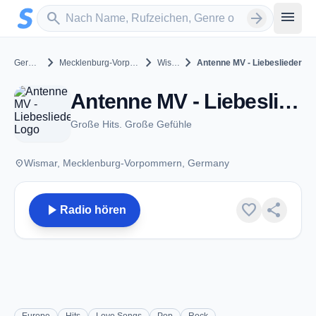
Zum Hauptinhalt springen
Sender suchen
menu
search
arrow_forward
chevron_right
chevron_right
chevron_right
Germany
Mecklenburg-Vorpommern
Wismar
Antenne MV - Liebeslieder
Antenne MV - Liebeslieder - Wismar
Große Hits. Große Gefühle
place
Wismar, Mecklenburg-Vorpommern, Germany
play_arrow
favorite
share
Radio hören