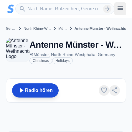
Zum Hauptinhalt springen
Sender suchen
menu
search
arrow_forward
chevron_right
chevron_right
chevron_right
Germany
North Rhine-Westphalia
Münster
Antenne Münster - Weihnachts
Antenne Münster - Weihnachts - Münster
place
Münster, North Rhine-Westphalia, Germany
Christmas
Holidays
play_arrow
favorite
share
Radio hören