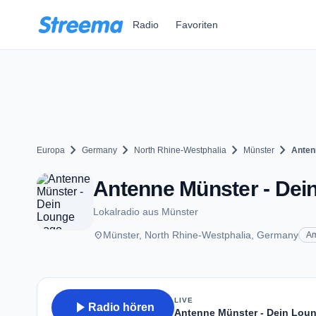
Zum Hauptinhalt springen
Radio
Favoriten
chevron_right
chevron_right
chevron_right
chevron_right
Europa
Germany
North Rhine-Westphalia
Münster
Anten
Antenne Münster - Dei
Lokalradio aus Münster
place
Münster, North Rhine-Westphalia, Germany
Am
LIVE
play_arrow
Radio hören
Antenne Münster - Dein Lou