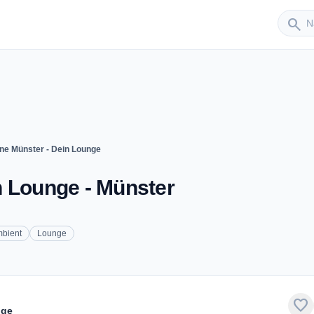
Sender
search
ne Münster - Dein Lounge
n Lounge - Münster
bient
Lounge
favorite
nge