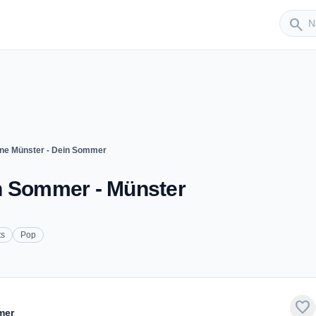
Sender
search
ne Münster - Dein Sommer
n Sommer - Münster
ts
Pop
favorite
mer