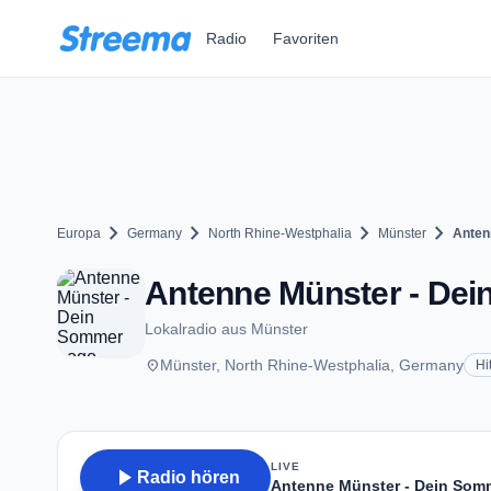
Zum Hauptinhalt springen
Radio
Favoriten
chevron_right
chevron_right
chevron_right
chevron_right
Europa
Germany
North Rhine-Westphalia
Münster
Anten
Antenne Münster - Dei
Lokalradio aus Münster
place
Münster, North Rhine-Westphalia, Germany
Hi
LIVE
play_arrow
Radio hören
Antenne Münster - Dein Som