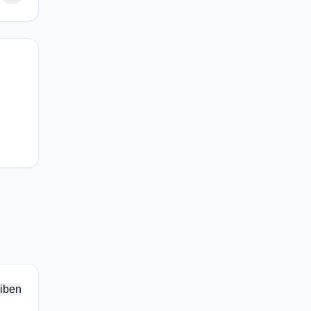
-
iben