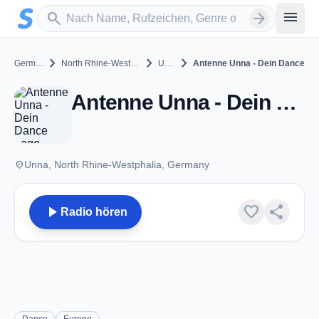
Zum Hauptinhalt springen
Sender suchen
menu
search
arrow_forward
chevron_right
chevron_right
chevron_right
Germany
North Rhine-Westphalia
Unna
Antenne Unna - Dein Dance
Antenne Unna - Dein Dance - Unna
place
Unna, North Rhine-Westphalia, Germany
play_arrow
favorite
share
Radio hören