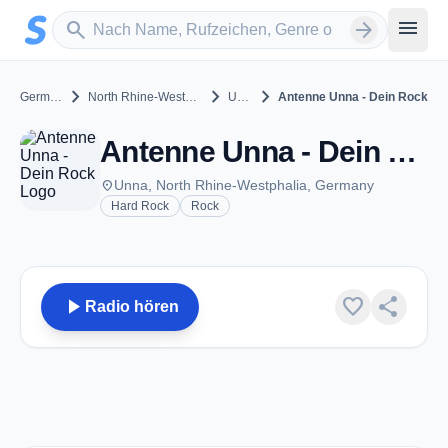
Zum Hauptinhalt springen
Sender suchen
menu
search
arrow_forward
chevron_right
chevron_right
chevron_right
Germany
North Rhine-Westphalia
Unna
Antenne Unna - Dein Rock
Antenne Unna - Dein Rock - Unna
place
Unna, North Rhine-Westphalia, Germany
Hard Rock
Rock
play_arrow
favorite
share
Radio hören