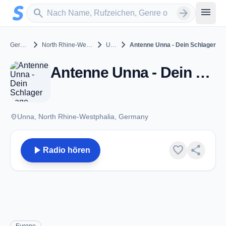
Zum Hauptinhalt springen
Sender suchen
menu
search
arrow_forward
chevron_right
chevron_right
chevron_right
Germany
North Rhine-Westphalia
Unna
Antenne Unna - Dein Schlager
Antenne Unna - Dein Schlager - Unna
place
Unna, North Rhine-Westphalia, Germany
play_arrow
favorite
share
Radio hören