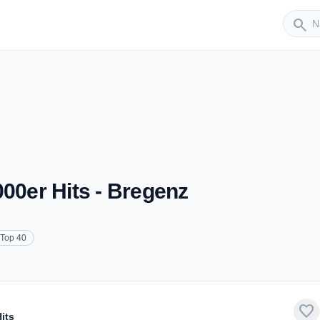
Sender
search
000er Hits - Bregenz
Top 40
favorite
its