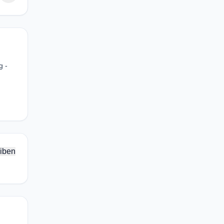
g -
iben