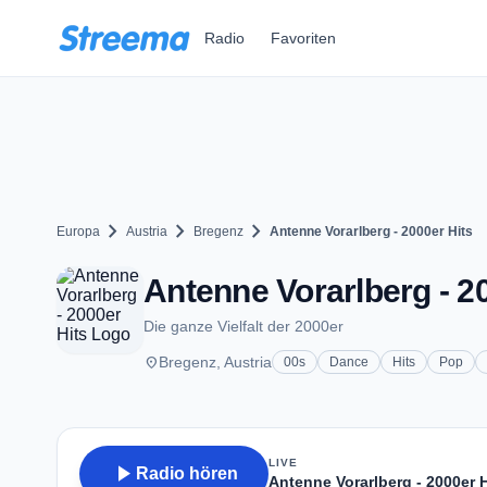
Zum Hauptinhalt springen
Radio
Favoriten
chevron_right
chevron_right
chevron_right
Europa
Austria
Bregenz
Antenne Vorarlberg - 2000er Hits
Antenne Vorarlberg - 2
Die ganze Vielfalt der 2000er
place
Bregenz, Austria
00s
Dance
Hits
Pop
LIVE
play_arrow
Radio hören
Antenne Vorarlberg - 2000er H