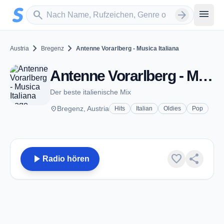
Zum Hauptinhalt springen
Sender suchen
menu
search
arrow_forward
chevron_right
chevron_right
Austria
Bregenz
Antenne Vorarlberg - Musica Italiana
Antenne Vorarlberg - Musica Italiana - Bregenz
Der beste italienische Mix
place
Bregenz, Austria
Hits
Italian
Oldies
Pop
play_arrow
favorite
share
Radio hören