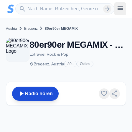
Zum Hauptinhalt springen
Sender suchen
menu
search
arrow_forward
chevron_right
chevron_right
Austria
Bregenz
80er90er MEGAMIX
80er90er MEGAMIX - Bregenz
Extraviel Rock & Pop
place
Bregenz, Austria
80s
Oldies
play_arrow
favorite
share
Radio hören