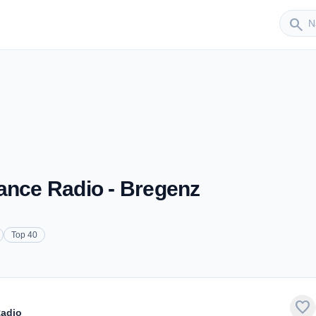
Sender
search
ance Radio - Bregenz
Top 40
favorite
Radio