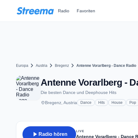
Zum Hauptinhalt springen
Radio
Favoriten
chevron_right
chevron_right
chevron_right
Europa
Austria
Bregenz
Antenne Vorarlberg - Dance Radio
Antenne Vorarlberg - D
Die besten Dance und Deephouse Hits
place
Bregenz, Austria
Dance
Hits
House
Pop
LIVE
play_arrow
Radio hören
Antenne Vorarlberg - Dance 