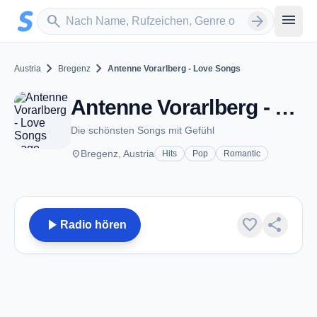
Zum Hauptinhalt springen
Sender suchen
menu
search
arrow_forward
chevron_right
chevron_right
Austria
Bregenz
Antenne Vorarlberg - Love Songs
Antenne Vorarlberg - Love Songs - Bregenz
Die schönsten Songs mit Gefühl
place
Bregenz, Austria
Hits
Pop
Romantic
play_arrow
favorite
share
Radio hören