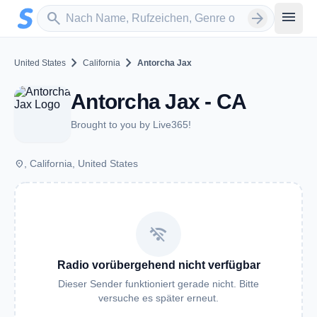
Zum Hauptinhalt springen
Sender suchen
menu
search
arrow_forward
chevron_right
chevron_right
United States
California
Antorcha Jax
Antorcha Jax - CA
Brought to you by Live365!
place
, California, United States
wifi_off
Radio vorübergehend nicht verfügbar
Dieser Sender funktioniert gerade nicht. Bitte
versuche es später erneut.