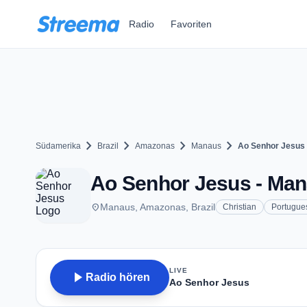
Zum Hauptinhalt springen
Radio
Favoriten
chevron_right
chevron_right
chevron_right
chevron_right
Südamerika
Brazil
Amazonas
Manaus
Ao Senhor Jesus
Ao Senhor Jesus - Ma
place
Manaus, Amazonas, Brazil
Christian
Portugue
LIVE
play_arrow
Radio hören
Ao Senhor Jesus