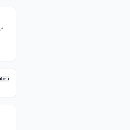
uf
iben