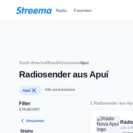
Zum Hauptinhalt springen
Radio
Favoriten
South America
/
Brazil
/
Amazonas
/
Apuí
Radiosender aus Apuí
close
Alle zurücksetzen
Apuí
1 Radiosender aus Ap
Filter
STANDORT
1 Radiosender aus 
chevron_left
Amazonas
Rádio
105.9 FM
Städte