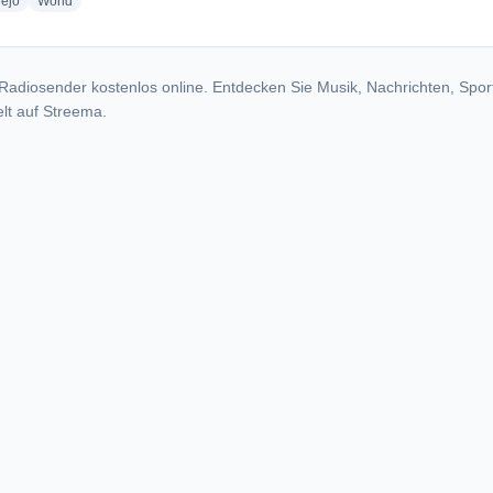
radio stations
radio stations
nejo
World
Radiosender kostenlos online. Entdecken Sie Musik, Nachrichten, Spor
lt auf Streema.