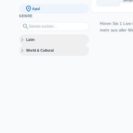
Serta
location_on
Apuí
GENRE
Hören Sie 1 Live-
Genres suchen…
search
mehr aus aller We
expand_more
Latin
expand_more
World & Cultural