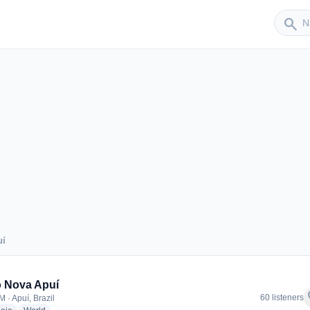
Sender
search
uí
Apuí
 Nova Apuí
f
60 listeners
 · Apuí, Brazil