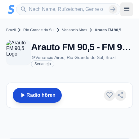
Zum Hauptinhalt springen
Sender suchen
menu
search
arrow_forward
chevron_right
chevron_right
chevron_right
Brazil
Rio Grande do Sul
Venancio Aires
Arauto FM 90,5
Arauto FM 90,5 - FM 90.5 - Venancio Aires
place
Venancio Aires, Rio Grande do Sul, Brazil
Sertanejo
play_arrow
favorite
share
Radio hören