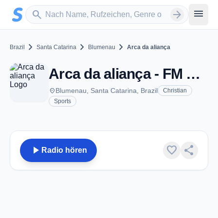
Zum Hauptinhalt springen
Sender suchen
menu
search
arrow_forward
chevron_right
chevron_right
chevron_right
Brazil
Santa Catarina
Blumenau
Arca da aliança
Arca da aliança - FM 100.1 - Blumenau
place
Blumenau, Santa Catarina, Brazil
Christian
Sports
play_arrow
favorite
share
Radio hören