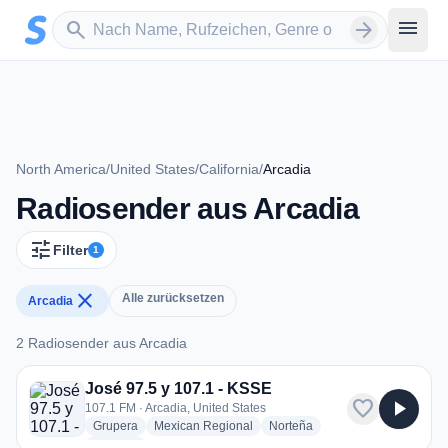
Zum Hauptinhalt springen
Sender suchen
menu
search
arrow_forward
North America
/
United States
/
California
/
Arcadia
Radiosender aus Arcadia
tune
Filter
1
close
Alle zurücksetzen
Arcadia
2 Radiosender aus Arcadia
2 Radiosender aus Arcadia
José 97.5 y 107.1 - KSSE
favorite
play_arrow
107.1 FM · Arcadia, United States
radio stations
radio stations
radio stations
Grupera
Mexican Regional
Norteña
more genres for José 97.5 y 107.1 - KSSE
+1
more