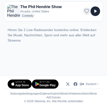
The Phil Hendrie Show
favorite
play_arrow
Arcadia, United States
radio stations
Comedy
Hören Sie 2 Live-Radiosender kostenlos online. Entdecken
Sie Musik, Nachrichten, Sport und mehr aus aller Welt auf
Streema.
LADEN IM
JETZT BEI
Deutsch
App Store
Google Play
Nutzungsbedingungen
Datenschutzrichtlinie
Urheberrechtsrichtlinie
(öffnet in neuem Tab)
AdChoices
© 2026 Streema, Inc. Alle Rechte vorbehalten