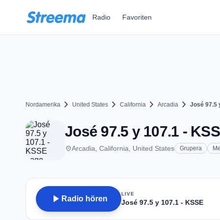
Zum Hauptinhalt springen
Radio
Favoriten
chevron_right
chevron_right
chevron_right
chevron_right
Nordamerika
United States
California
Arcadia
José 97.5 
José 97.5 y 107.1 - KSS
place
Arcadia, California, United States
Grupera
Me
LIVE
play_arrow
Radio hören
José 97.5 y 107.1 - KSSE