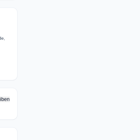
de,
iben