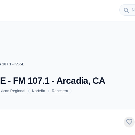
Sender
search
y 107.1 - KSSE
E - FM 107.1 - Arcadia, CA
xican Regional
Norteña
Ranchera
favorite