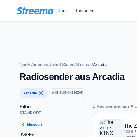
Zum Hauptinhalt springen
Radio
Favoriten
North America
/
United States
/
Missouri
/
Arcadia
Radiosender aus Arcadia
close
Alle zurücksetzen
Arcadia
1 Radiosender aus Arc
Filter
STANDORT
1 Radiosender aus 
chevron_left
Missouri
The 
103.9 F
Städte