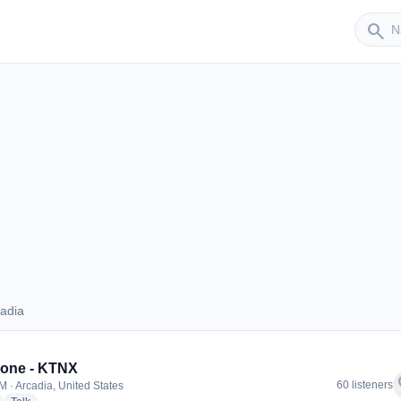
Sender
search
adia
Arcadia
Zone - KTNX
f
60 listeners
M · Arcadia, United States