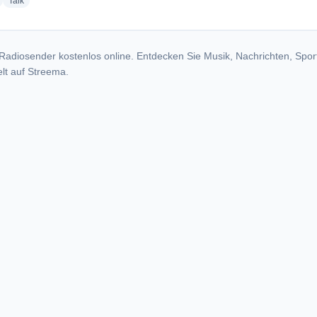
radio stations
radio stations
Talk
Radiosender kostenlos online. Entdecken Sie Musik, Nachrichten, Spor
lt auf Streema.