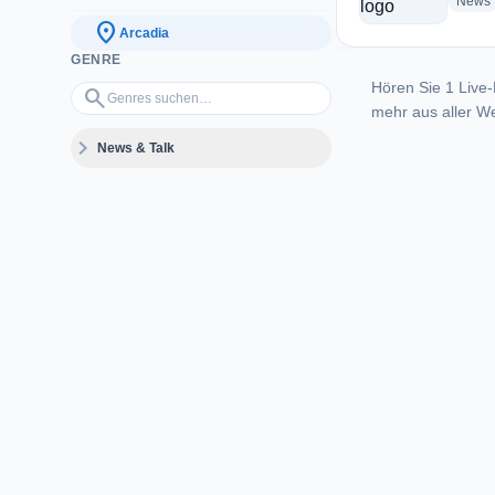
News
location_on
Arcadia
GENRE
Hören Sie 1 Live-
Genres suchen…
search
mehr aus aller We
expand_more
News & Talk