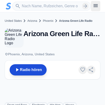
Zum Hauptinhalt springen
Sender suchen
menu
search
arrow_forward
chevron_right
chevron_right
chevron_right
United States
Arizona
Phoenix
Arizona Green Life Radio
Arizona Green Life Radio - Phoenix, AZ
place
Phoenix, Arizona, United States
play_arrow
favorite
share
Radio hören