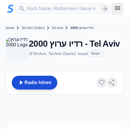
Zum Hauptinhalt springen
Sender suchen
menu
search
arrow_forward
chevron_right
chevron_right
chevron_right
Israel
Tel Aviv District
Tel Aviv
רדיו ערוץ 2000
רדיו ערוץ 2000 - Tel Aviv
place
Tel Aviv, Tel Aviv District, Israel
News
play_arrow
favorite
share
Radio hören