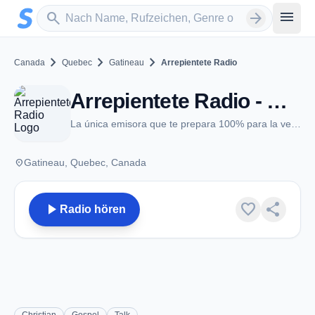
Zum Hauptinhalt springen
Sender suchen
menu
search
arrow_forward
chevron_right
chevron_right
chevron_right
Canada
Quebec
Gatineau
Arrepientete Radio
Arrepientete Radio - Gatineau, QC
La única emisora que te prepara 100% para la venida de JESUCRISTO
place
Gatineau, Quebec, Canada
play_arrow
favorite
share
Radio hören