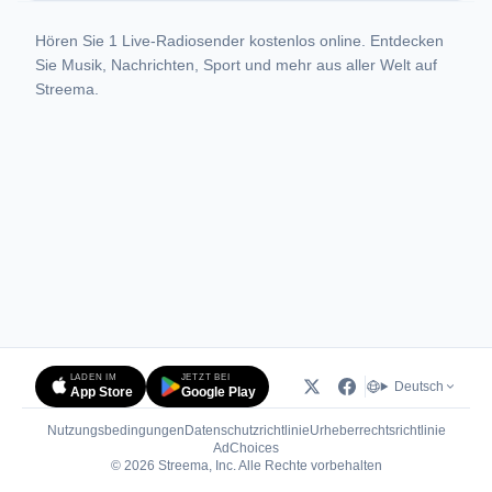
Hören Sie 1 Live-Radiosender kostenlos online. Entdecken
Sie Musik, Nachrichten, Sport und mehr aus aller Welt auf
Streema.
LADEN IM
JETZT BEI
Deutsch
App Store
Google Play
Nutzungsbedingungen
Datenschutzrichtlinie
Urheberrechtsrichtlinie
(öffnet in neuem Tab)
AdChoices
© 2026 Streema, Inc. Alle Rechte vorbehalten