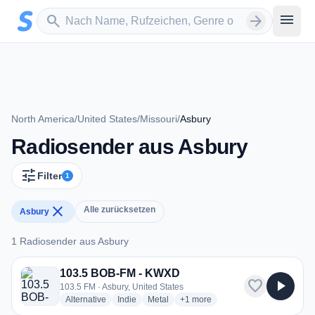
Zum Hauptinhalt springen
Sender suchen
menu
search
arrow_forward
North America
/
United States
/
Missouri
/
Asbury
Radiosender aus Asbury
tune
Filter
1
close
Alle zurücksetzen
Asbury
1 Radiosender aus Asbury
1 Radiosender aus Asbury
103.5 BOB-FM - KWXD
favorite
play_arrow
103.5 FM · Asbury, United States
radio stations
radio stations
radio stations
more genres for 103.5 BOB-FM 
Alternative
Indie
Metal
+1
more