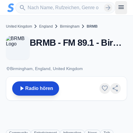
Zum Hauptinhalt springen
Sender suchen
menu
search
arrow_forward
chevron_right
chevron_right
chevron_right
United Kingdom
England
Birmingham
BRMB
BRMB - FM 89.1 - Birmingham
place
Birmingham, England, United Kingdom
play_arrow
favorite
share
Radio hören