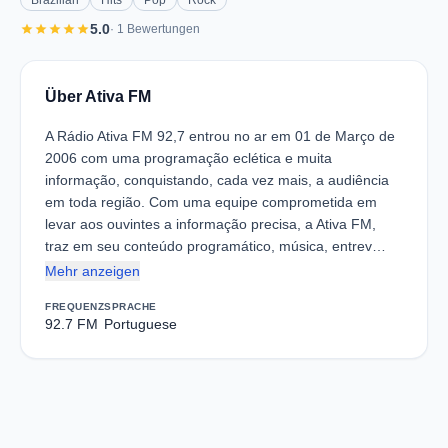
Brazilian
Hits
Pop
Rock
star
star
star
star
star
5.0
· 1 Bewertungen
Über Ativa FM
A Rádio Ativa FM 92,7 entrou no ar em 01 de Março de
2006 com uma programação eclética e muita
informação, conquistando, cada vez mais, a audiência
em toda região. Com uma equipe comprometida em
levar aos ouvintes a informação precisa, a Ativa FM,
traz em seu conteúdo programático, música, entrev…
Mehr anzeigen
FREQUENZ
SPRACHE
92.7 FM
Portuguese