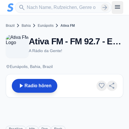
Zum Hauptinhalt springen
Sender suchen
menu
search
arrow_forward
chevron_right
chevron_right
chevron_right
Brazil
Bahia
Eunápolis
Ativa FM
Ativa FM - FM 92.7 - Eunápolis
A Rádio da Gente!
place
Eunápolis, Bahia, Brazil
play_arrow
favorite
share
Radio hören