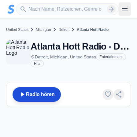
Zum Hauptinhalt springen
Sender suchen
menu
search
arrow_forward
chevron_right
chevron_right
chevron_right
United States
Michigan
Detroit
Atlanta Hott Radio
Atlanta Hott Radio - Detroit, MI
place
Detroit, Michigan, United States
Entertainment
Hits
play_arrow
favorite
share
Radio hören