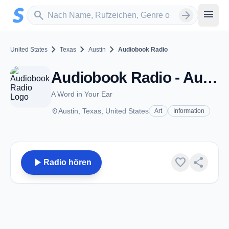
Zum Hauptinhalt springen
Sender suchen
menu
search
arrow_forward
chevron_right
chevron_right
chevron_right
United States
Texas
Austin
Audiobook Radio
Audiobook Radio - Austin, TX
A Word in Your Ear
place
Austin, Texas, United States
Art
Information
play_arrow
favorite
share
Radio hören